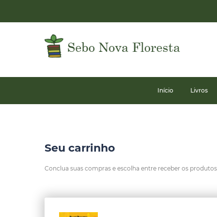
Início
Livros
Seu carrinho
Conclua suas compras e escolha entre receber os produtos n