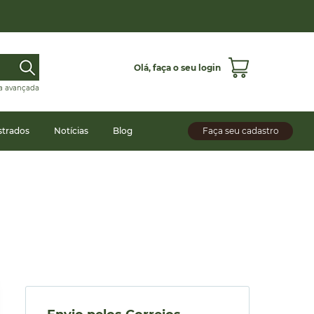
Olá,
faça o seu login
a avançada
strados
Notícias
Blog
Faça seu cadastro