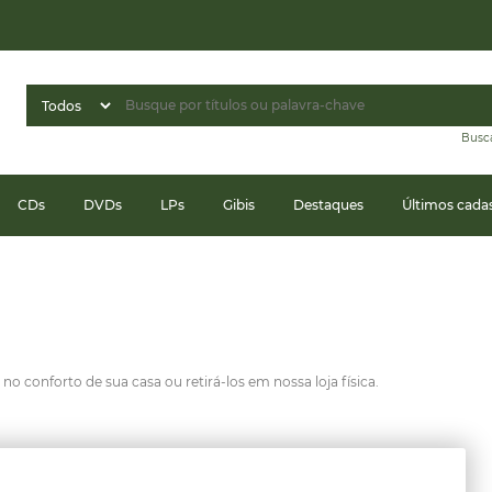
Busc
CDs
DVDs
LPs
Gibis
Destaques
Últimos cada
o conforto de sua casa ou retirá-los em nossa loja física.