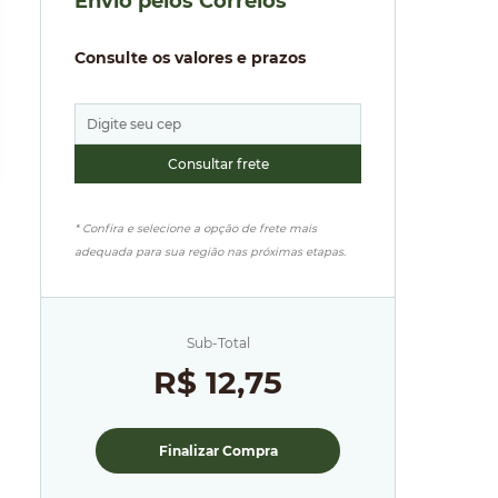
Envio pelos Correios
Consulte os valores e prazos
* Confira e selecione a opção de frete mais
adequada para sua região nas próximas etapas.
Sub-Total
R$ 12,75
Finalizar Compra