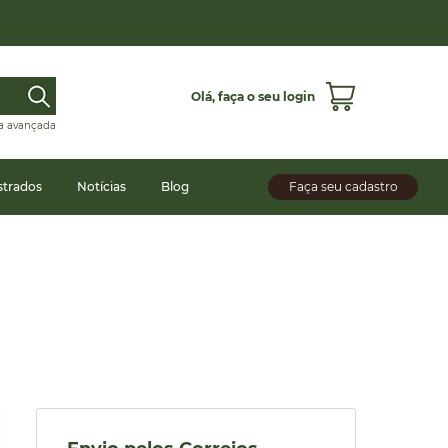
Olá,
faça o seu login
a avançada
strados
Notícias
Blog
Faça seu cadastro