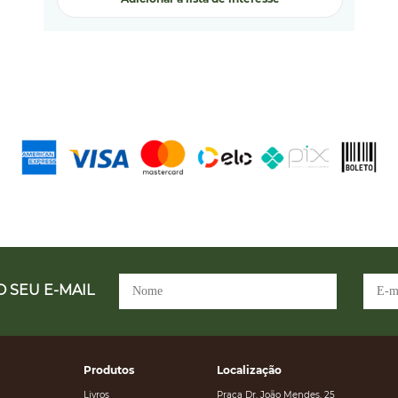
 SEU E-MAIL
Produtos
Localização
Livros
Praça Dr. João Mendes, 25