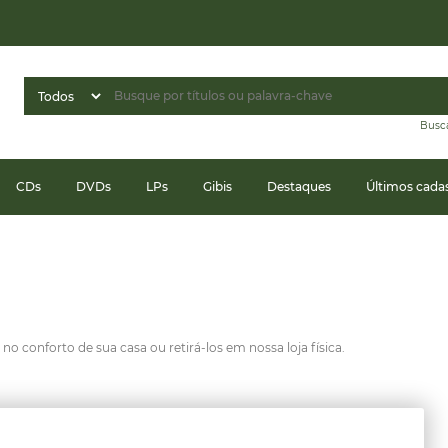
Busc
CDs
DVDs
LPs
Gibis
Destaques
Últimos cada
o conforto de sua casa ou retirá-los em nossa loja física.