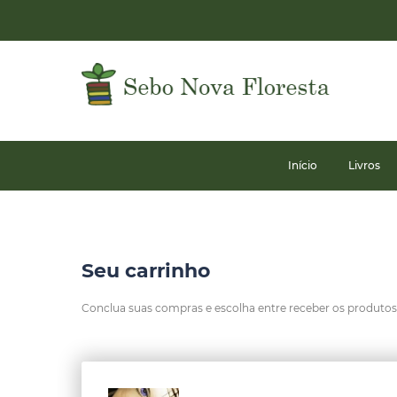
Início
Livros
Seu carrinho
Conclua suas compras e escolha entre receber os produtos n