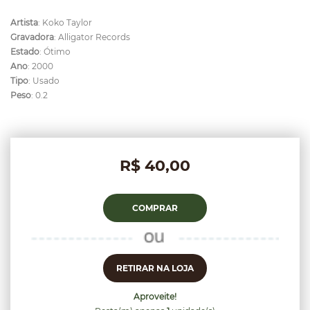
Artista
: Koko Taylor
Gravadora
: Alligator Records
Estado
: Ótimo
Ano
: 2000
Tipo
: Usado
Peso
: 0.2
R$ 40,00
COMPRAR
RETIRAR NA LOJA
Aproveite!