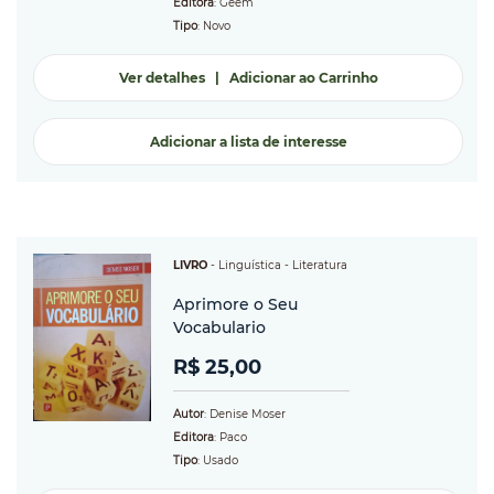
Editora
: Geem
Tipo
: Novo
Ver detalhes
|
Adicionar ao Carrinho
Adicionar a lista de interesse
LIVRO
-
Linguística
- Literatura
Aprimore o Seu
Vocabulario
R$ 25,00
Autor
: Denise Moser
Editora
: Paco
Tipo
: Usado