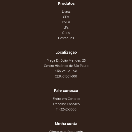
Produtos
Livros
CDs
DVDs
LPs
Gibis
Destaques
Localização
Praça Dr. João Mendes, 25
Centro Histórico de São Paulo
São Paulo - SP
CEP: 01501-001
Fale conosco
Entre em Contato
Trabalhe Conosco
(11) 3242-3300
Minha conta
Clique para fazer login