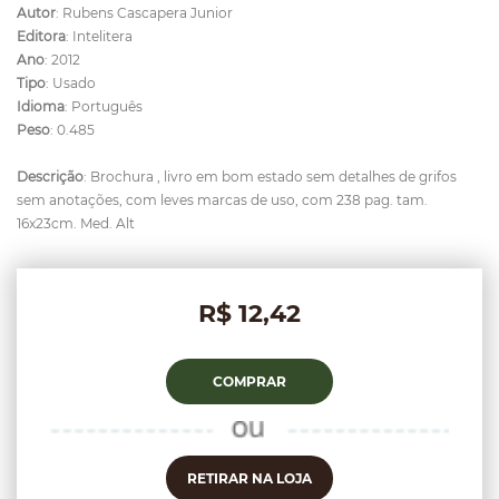
Autor
: Rubens Cascapera Junior
Editora
: Intelitera
Ano
: 2012
Tipo
: Usado
Idioma
: Português
Peso
: 0.485
Descrição
: Brochura , livro em bom estado sem detalhes de grifos
sem anotações, com leves marcas de uso, com 238 pag. tam.
16x23cm. Med. Alt
R$ 12,42
COMPRAR
RETIRAR NA LOJA