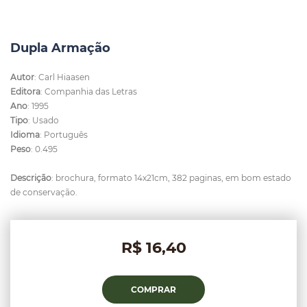
Dupla Armação
Autor
: Carl Hiaasen
Editora
: Companhia das Letras
Ano
: 1995
Tipo
: Usado
Idioma
: Português
Peso
: 0.495
Descrição
: brochura, formato 14x21cm, 382 paginas, em bom estado
de conservação.
R$ 16,40
COMPRAR