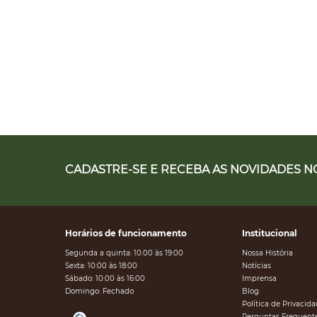
CADASTRE-SE E RECEBA AS NOVIDADES NO
Horários de funcionamento
Institucional
Segunda a quinta: 10:00 às 19:00
Nossa História
Sexta: 10:00 às 18:00
Notícias
Sábado: 10:00 às 16:00
Imprensa
Domingo: Fechado
Blog
Política de Privacid
Perguntas Frequent