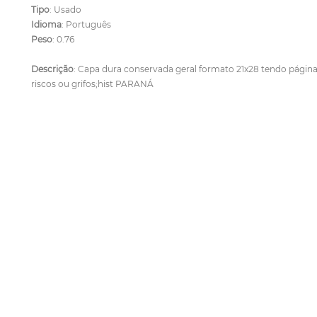
Tipo
: Usado
Idioma
: Português
Peso
: 0.76
Descrição
: Capa dura conservada geral formato 21x28 tendo páginas
riscos ou grifos;hist PARANÁ