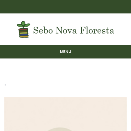
MENU
-