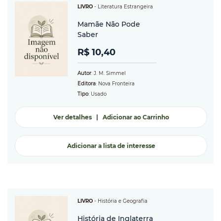
LIVRO
-
Literatura Estrangeira
Mamãe Não Pode
Saber
R$ 10,40
Autor
: J. M. Simmel
Editora
: Nova Fronteira
Tipo
: Usado
Ver detalhes
|
Adicionar ao Carrinho
Adicionar a lista de interesse
LIVRO
-
História e Geografia
História de Inglaterra