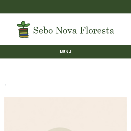
MENU
-