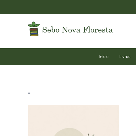
Início
Livros
-