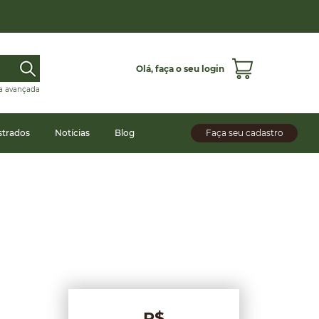
Olá,
faça o seu login
a avançada
strados
Notícias
Blog
Faça seu cadastro
R$