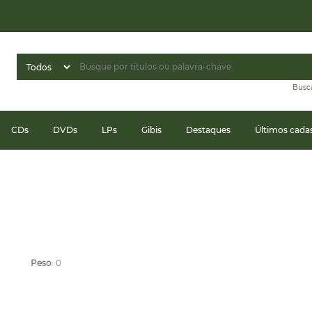
Busc
CDs
DVDs
LPs
Gibis
Destaques
Últimos cada
Peso
: 0