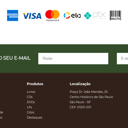
 SEU E-MAIL
Produtos
Localização
Livros
Praça Dr. João Mendes, 25
CDs
Centro Histórico de São Paulo
DVDs
São Paulo - SP
LPs
CEP: 01501-001
ade
Gibis
es
Destaques