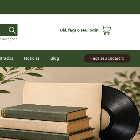
Olá,
faça o seu login
a avançada
strados
Notícias
Blog
Faça seu cadastro