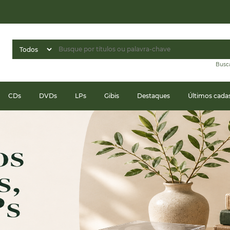
Busc
CDs
DVDs
LPs
Gibis
Destaques
Últimos cada