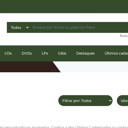
Busc
CDs
DVDs
LPs
Gibis
Destaques
Últimos cada
 encontrado no momento. Confira a aba Últimos Cadastrados ou visite nos