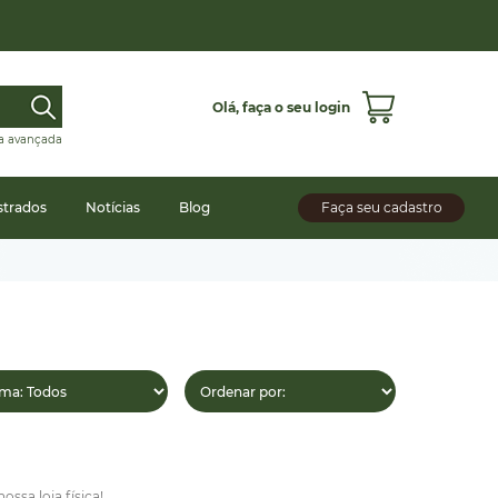
Olá,
faça o seu login
a avançada
strados
Notícias
Blog
Faça seu cadastro
sa loja física!