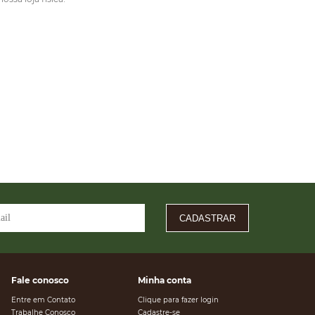
CADASTRAR
Fale conosco
Minha conta
Entre em Contato
Clique para fazer login
Trabalhe Conosco
Cadastre-se