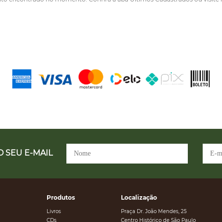
 SEU E-MAIL
Produtos
Localização
Livros
Praça Dr. João Mendes, 25
CDs
Centro Histórico de São Paulo