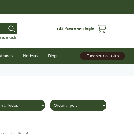
Olá,
faça o seu login
a avançada
strados
Notícias
Blog
Faça seu cadastro
sa loja física!