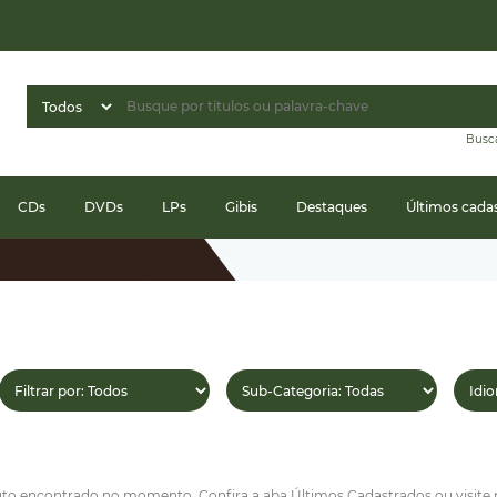
Busc
CDs
DVDs
LPs
Gibis
Destaques
Últimos cada
 encontrado no momento. Confira a aba Últimos Cadastrados ou visite nos