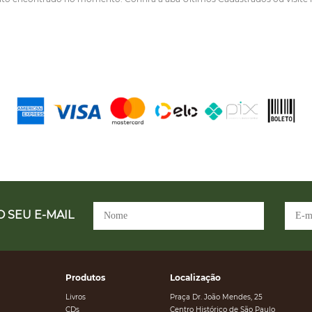
 SEU E-MAIL
Produtos
Localização
Livros
Praça Dr. João Mendes, 25
CDs
Centro Histórico de São Paulo