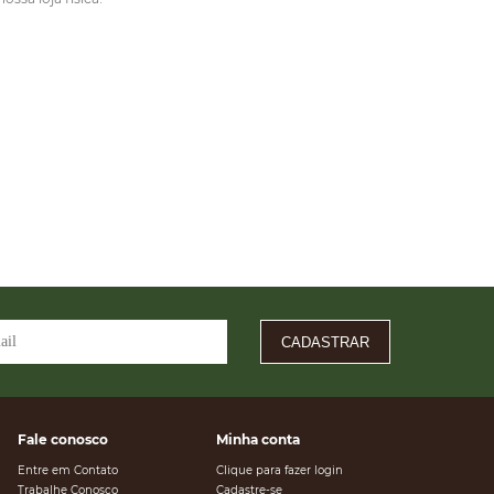
CADASTRAR
Fale conosco
Minha conta
Entre em Contato
Clique para fazer login
Trabalhe Conosco
Cadastre-se