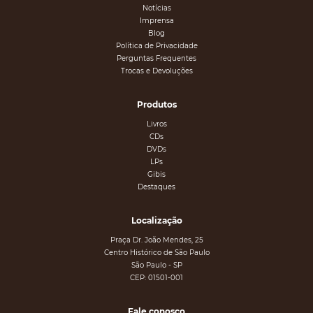
Notícias
Imprensa
Blog
Política de Privacidade
Perguntas Frequentes
Trocas e Devoluções
Produtos
Livros
CDs
DVDs
LPs
Gibis
Destaques
Localização
Praça Dr. João Mendes, 25
Centro Histórico de São Paulo
São Paulo - SP
CEP: 01501-001
Fale conosco