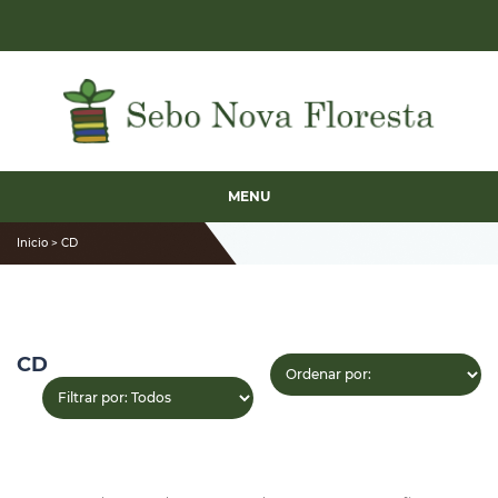
MENU
Inicio > CD
CD