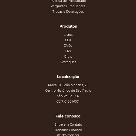
Política de Privacidade
Perguntas Frequentes
Trocas e Devoluções
Produtos
Livros
CDs
DVDs
LPs
Gibis
Destaques
Localização
Praça Dr. João Mendes, 25
Centro Histórico de São Paulo
São Paulo - SP
CEP: 01501-001
Fale conosco
Entre em Contato
Trabalhe Conosco
(11) 3242-3300