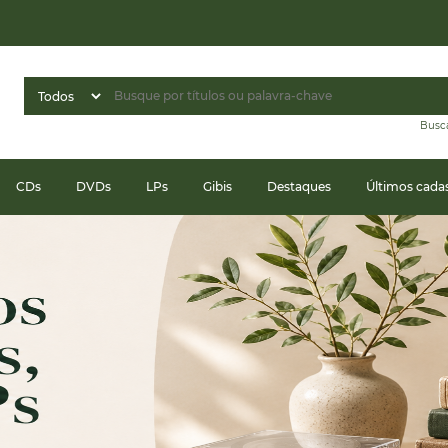
Busc
CDs
DVDs
LPs
Gibis
Destaques
Últimos cada