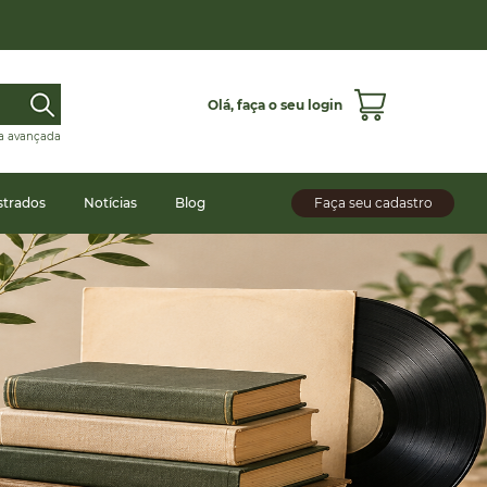
Olá,
faça o seu login
a avançada
strados
Notícias
Blog
Faça seu cadastro