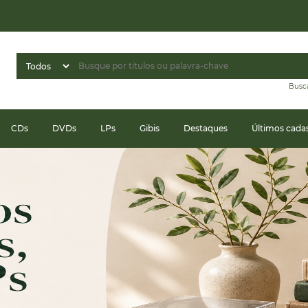
Busc
CDs
DVDs
LPs
Gibis
Destaques
Últimos cada