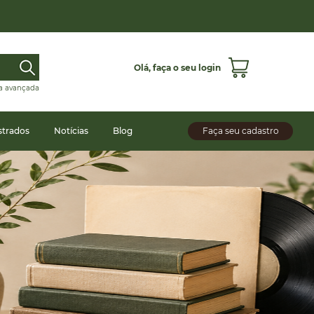
Olá,
faça o seu login
a avançada
strados
Notícias
Blog
Faça seu cadastro