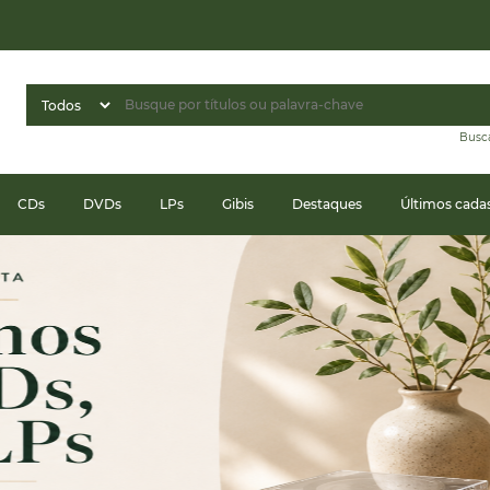
Busc
CDs
DVDs
LPs
Gibis
Destaques
Últimos cada