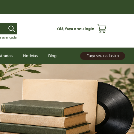
Olá,
faça o seu login
a avançada
strados
Notícias
Blog
Faça seu cadastro