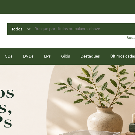
Busc
CDs
DVDs
LPs
Gibis
Destaques
Últimos cada