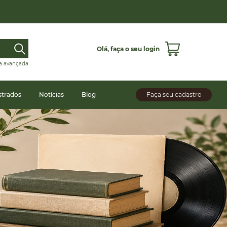
Olá,
faça o seu login
a avançada
strados
Notícias
Blog
Faça seu cadastro