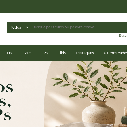
Busc
CDs
DVDs
LPs
Gibis
Destaques
Últimos cada